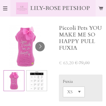
Ga
LILY-ROSE PETSHOP
direct
naar
de
Piccoli Pets YOU
hoofdinhoud
MAKE ME SO
HAPPY PULL
FUXIA
€ 63,20
€ 79,00
Fuxia