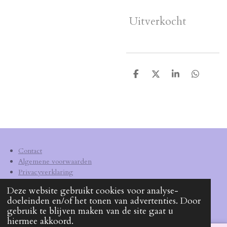
Uitverkocht
D
D
S
D
e
e
h
e
l
e
a
l
e
l
r
e
n
e
n
Contact
Algemene voorwaarden
Privacyverklaring
Verzendkosten
Deze website gebruikt cookies voor analyse-
doeleinden en/of het tonen van advertenties. Door
KVK
62540572
gebruik te blijven maken van de site gaat u
hiermee akkoord.