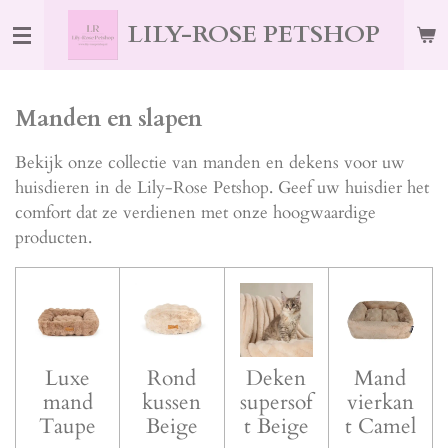
Ga
LILY-ROSE PETSHOP
direct
naar
de
Manden en slapen
hoofdinhoud
Bekijk onze collectie van manden en dekens voor uw
huisdieren in de Lily-Rose Petshop. Geef uw huisdier het
comfort dat ze verdienen met onze hoogwaardige
producten.
Luxe
Rond
Deken
Mand
mand
kussen
supersof
vierkan
Taupe
Beige
t Beige
t Camel