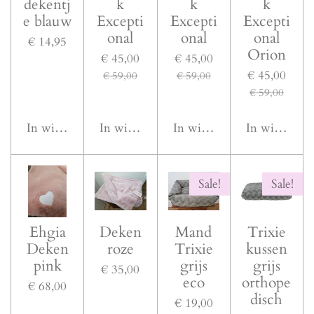
dekentj
k
k
k
e blauw
Excepti
Excepti
Excepti
onal
onal
onal
€ 14,95
Orion
€ 45,00
€ 45,00
€ 45,00
€ 59,00
€ 59,00
€ 59,00
In winkelwagen
In winkelwagen
In winkelwagen
In winkelwa
Sale!
Sale!
Ehgia
Deken
Mand
Trixie
Deken
roze
Trixie
kussen
pink
grijs
grijs
€ 35,00
eco
orthope
€ 68,00
disch
€ 19,00