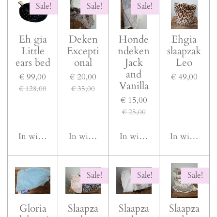
Sale!
Sale!
Sale!
Eh gia
Deken
Honde
Ehgia
Little
Excepti
ndeken
slaapzak
ears bed
onal
Jack
Leo
and
€ 99,00
€ 20,00
€ 49,00
Vanilla
€ 128,00
€ 35,00
€ 15,00
€ 25,00
In winkelwagen
In winkelwagen
In winkelwagen
In winkelwa
Sale!
Sale!
Sale!
Gloria
Slaapza
Slaapza
Slaapza