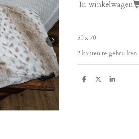
In winkelwagen
50 x 70
2 kanten te gebruiken
D
D
S
e
e
h
l
e
a
e
l
r
n
e