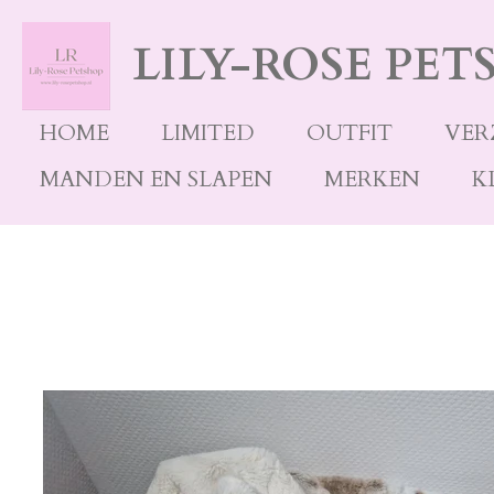
Ga
LILY-ROSE PET
direct
naar
de
HOME
LIMITED
OUTFIT
VER
hoofdinhoud
MANDEN EN SLAPEN
MERKEN
K