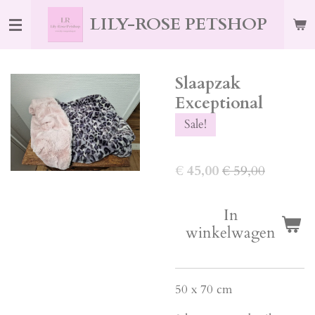
Ga
LILY-ROSE PETSHOP
direct
naar
de
Slaapzak
hoofdinhoud
Exceptional
Sale!
€ 45,00
€ 59,00
In
winkelwagen
50 x 70 cm