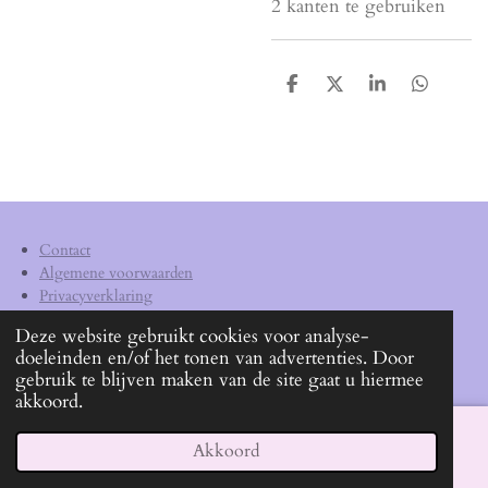
2 kanten te gebruiken
D
D
S
D
e
e
h
e
l
e
a
l
e
l
r
e
n
e
n
Contact
Algemene voorwaarden
Privacyverklaring
Verzendkosten
Deze website gebruikt cookies voor analyse-
doeleinden en/of het tonen van advertenties. Door
KVK
62540572
gebruik te blijven maken van de site gaat u hiermee
akkoord.
Akkoord
E-mailadres
Facebook
WhatsApp