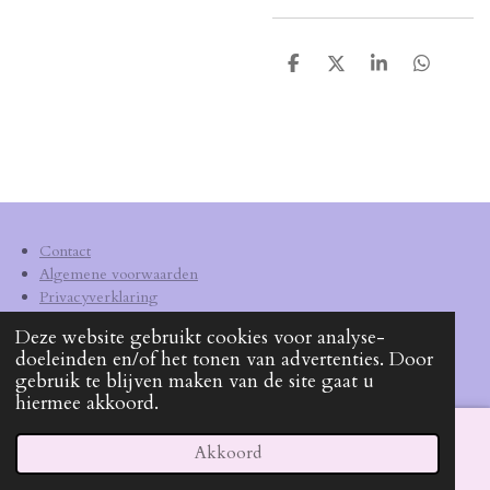
D
D
S
D
e
e
h
e
l
e
a
l
e
l
r
e
n
e
n
Contact
Algemene voorwaarden
Privacyverklaring
Verzendkosten
Deze website gebruikt cookies voor analyse-
doeleinden en/of het tonen van advertenties. Door
KVK
62540572
gebruik te blijven maken van de site gaat u
hiermee akkoord.
Akkoord
E-mailadres
Facebook
WhatsApp