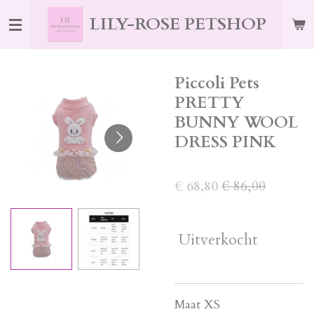
Ga
LILY-ROSE PETSHOP
direct
naar
de
Piccoli Pets
hoofdinhoud
PRETTY
BUNNY WOOL
DRESS PINK
€ 68,80
€ 86,00
Uitverkocht
Maat XS