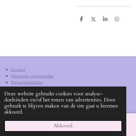
D
D
S
D
e
e
h
e
l
e
a
l
e
l
r
e
n
e
n
Contact
Algemene voorwaarden
Privacyverklaring
Verzendkosten
Deze website gebruikt cookies voor analyse-
doeleinden en/of het tonen van advertenties. Door
KVK
62540572
gebruik te blijven maken van de site gaat u hiermee
akkoord.
Akkoord
E-mailadres
Facebook
WhatsApp