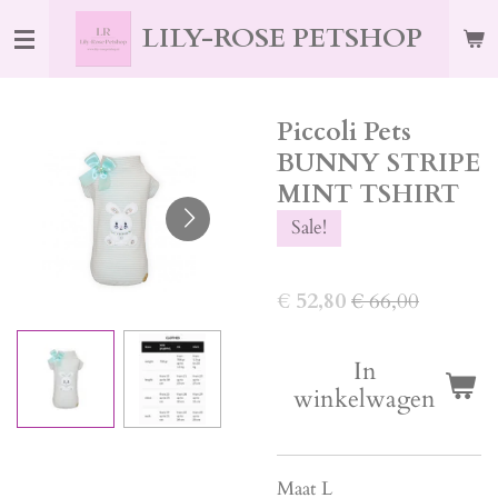
Ga
LILY-ROSE PETSHOP
direct
naar
de
Piccoli Pets
hoofdinhoud
BUNNY STRIPE
MINT TSHIRT
Sale!
€ 52,80
€ 66,00
In
winkelwagen
Maat L