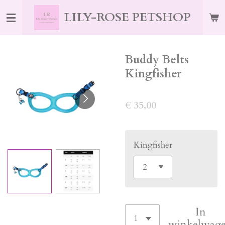
Ga
LILY-ROSE PETSHOP
direct
naar
de
Buddy Belts
hoofdinhoud
Kingfisher
€ 35,00
Kingfisher
In
winkelwag