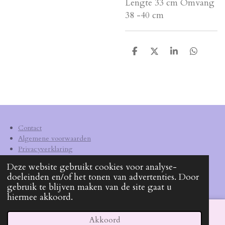
Lengte 33 cm Omvang
38 -40 cm
D
D
S
D
e
e
h
e
l
e
a
l
e
l
r
e
n
e
n
Contact
Algemene voorwaarden
Privacyverklaring
Verzendkosten
Deze website gebruikt cookies voor analyse-
doeleinden en/of het tonen van advertenties. Door
KVK
62540572
gebruik te blijven maken van de site gaat u
hiermee akkoord.
Akkoord
E-mailadres
Facebook
WhatsApp