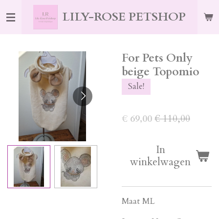
Ga
LILY-ROSE PETSHOP
direct
naar
de
For Pets Only
hoofdinhoud
beige Topomio
Sale!
€ 69,00
€ 110,00
In
winkelwagen
Maat ML