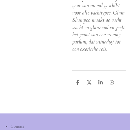
geur van monoÏ geschikt
voor alle vachttypes. Glam
Shampoo maakt de vacht
zacht en glanzend en geeft
het genot van een zonnig
parfum, dat uitnodigt tot
een exotische reis.
D
D
S
D
e
e
h
e
l
e
a
l
e
l
r
e
n
e
n
Contact