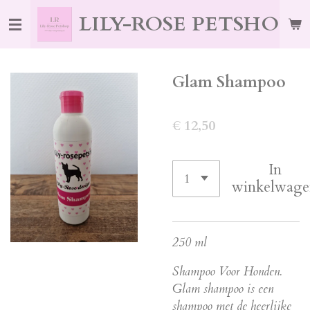
Ga
LILY-ROSE PETSHOP
direct
naar
de
Glam Shampoo
hoofdinhoud
€ 12,50
In
winkelwage
250 ml
Shampoo Voor Honden.
Glam shampoo is een
shampoo met de heerlijke