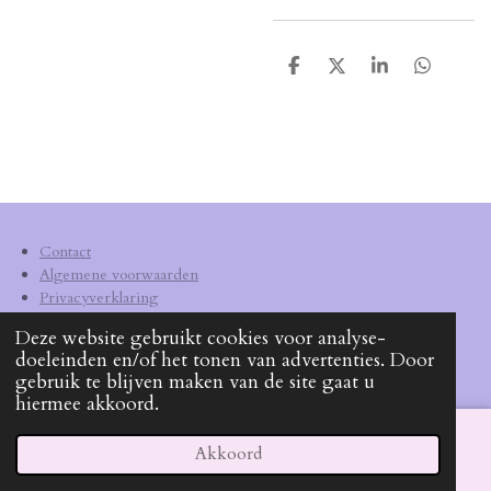
D
D
S
D
e
e
h
e
l
e
a
l
e
l
r
e
n
e
n
Contact
Algemene voorwaarden
Privacyverklaring
Verzendkosten
Deze website gebruikt cookies voor analyse-
doeleinden en/of het tonen van advertenties. Door
KVK
62540572
gebruik te blijven maken van de site gaat u
hiermee akkoord.
Akkoord
E-mailadres
Facebook
WhatsApp