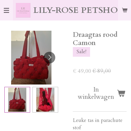
Ga
LILY-ROSE PETSHOP
direct
naar
de
Draagtas rood
hoofdinhoud
Camon
Sale!
€ 49,00
€ 89,00
In
winkelwagen
Leuke tas in parachute
stof