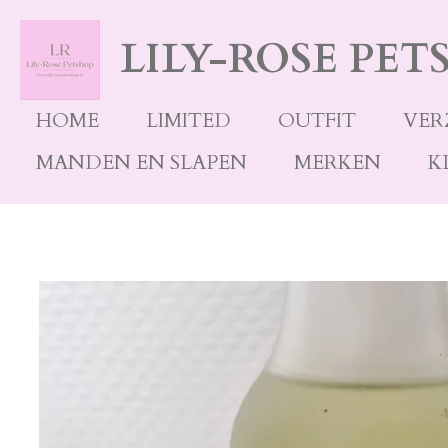
Ga
LILY-ROSE PET
direct
naar
de
HOME
LIMITED
OUTFIT
VER
hoofdinhoud
MANDEN EN SLAPEN
MERKEN
K