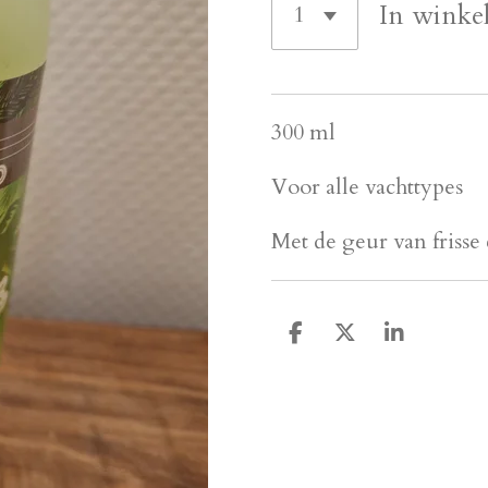
In winke
300 ml
Voor alle vachttypes
Met de geur van frisse 
D
D
S
e
e
h
l
e
a
e
l
r
n
e