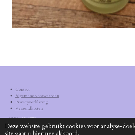
Contact
Algemene voorwaarden
Privacyverklaring
Verzendkosten
KVK
62540572
Deze website gebruikt cookies voor analyse-doel
site gaat u hiermee akkoord.