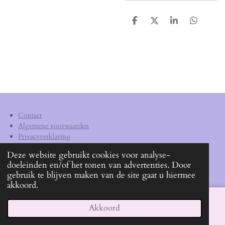
D
D
S
D
e
e
h
e
l
e
a
l
e
l
r
e
n
e
n
Contact
Algemene voorwaarden
Privacyverklaring
Verzendkosten
Deze website gebruikt cookies voor analyse-
doeleinden en/of het tonen van advertenties. Door
KVK
62540572
gebruik te blijven maken van de site gaat u hiermee
akkoord.
Akkoord
E-mailadres
Facebook
WhatsApp