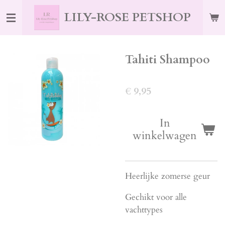
Ga
LILY-ROSE PETSHOP
direct
naar
de
Tahiti Shampoo
hoofdinhoud
€ 9,95
In
winkelwagen
Heerlijke zomerse geur
Gechikt voor alle
vachttypes