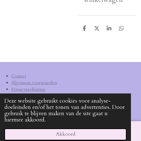
D
D
S
D
e
e
h
e
l
e
a
l
e
l
r
e
n
e
n
Contact
Algemene voorwaarden
Privacyverklaring
Verzendkosten
Deze website gebruikt cookies voor analyse-
doeleinden en/of het tonen van advertenties. Door
KVK
62540572
gebruik te blijven maken van de site gaat u
hiermee akkoord.
Akkoord
E-mailadres
Facebook
WhatsApp