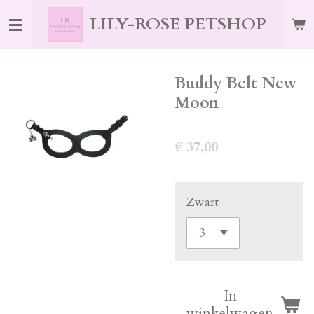
Ga
LILY-ROSE PETSHOP
direct
naar
de
Buddy Belt New
hoofdinhoud
Moon
€ 37,00
Zwart
In
winkelwagen