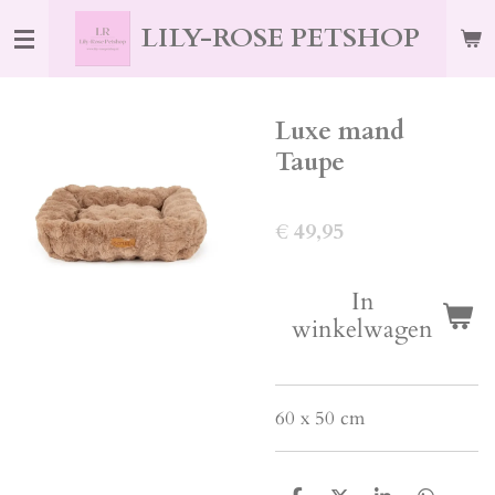
Ga
LILY-ROSE PETSHOP
direct
naar
de
Luxe mand
hoofdinhoud
Taupe
€ 49,95
In
winkelwagen
60 x 50 cm