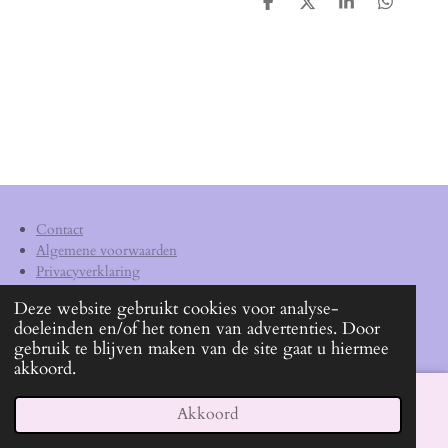
D
D
S
D
e
e
h
e
l
e
a
l
e
l
r
e
n
e
n
Contact
Algemene voorwaarden
Privacyverklaring
Verzendkosten
Deze website gebruikt cookies voor analyse-
doeleinden en/of het tonen van advertenties. Door
KVK
62540572
gebruik te blijven maken van de site gaat u hiermee
akkoord.
Akkoord
E-mailadres
Facebook
WhatsApp